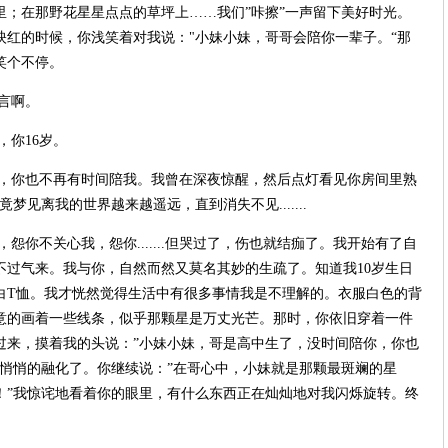
里；在那野花星星点点的草坪上……我们”咔擦”一声留下美好时光。
映红的时候，你浅笑着对我说：
"
小妹小妹，哥哥会陪你一辈子。“那
笑个不停。
言啊。
，你
16
岁。
，你也不再有时间陪我。我曾在深夜惊醒，然后点灯看见你房间里熟
竟梦见离我的世界越来越遥远，直到消失不见
.......
，怨你不关心我，怨你
.......
但哭过了，伤也就结痂了。我开始有了自
不过气来。我与你，自然而然又莫名其妙的生疏了。知道我
10
岁生日
白
T
恤。我才恍然觉得生活中有很多事情我是不理解的。衣服白色的背
意的画着一些线条，似乎那颗星是万丈光芒。那时，你依旧穿着一件
过来，摸着我的头说：”小妹小妹，哥是高中生了，没时间陪你，你也
事悄悄的融化了。你继续说：”在哥心中，小妹就是那颗最斑斓的星
！”我惊诧地看着你的眼里，有什么东西正在灿灿地对我闪烁旋转。终