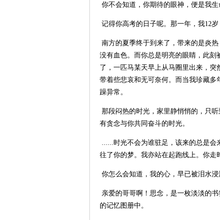
你不会知道，你期待的眼神，便是我生
记得你高考的日子呢。那一年，我
12
岁
南方的夏季终于到来了，带来的是炎热
没有血色。而你总是明亮的眼睛，此刻
了，一匹马某天早上从马圈里出来，突
带着些悲哀和无可奈何。而当我珍藏多
躁异常。
那段闷热的时光，家里静悄悄的，只听
有贪念与你共同奋斗的时光。
......
时光不会为谁驻足，该来的总是会
往了你的梦。我亦站在起跑线上。你走
你怎么会知道，我的心，早已被泪水浸
亲爱的哥哥啊！思念，是一枚淡淡的书
的记忆图册中。