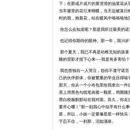
下；在那成片成片的黄澄澄的油菜花从
当车篓里的花引来蝴蝶，当天边被落日
时的我，抱着花，站在暖风中咯咯咯地
你怎么会知道呢？那是我听过最美的诺
也记得你期待的眼神。那一年，我
10
岁
那个夏天，我已不再是幼稚无知的孩童
睡的背影才按下心来
----
我是有多害怕？
我也曾独自一人哭泣，怨你不遵守诺言
己的伙伴群体，你被繁重的学业压得喘
那天，你从一个小布包里给我拿出一件
景上用黑色勾线笔画着一颗星，周围随
黑白校服默默站在我对面。良久，你走
要开心哪！“那一刻我心中似乎有什么
星，所以，小妹一定要像星星一样快乐
于忍不住，一刹那，泪如涌泉。