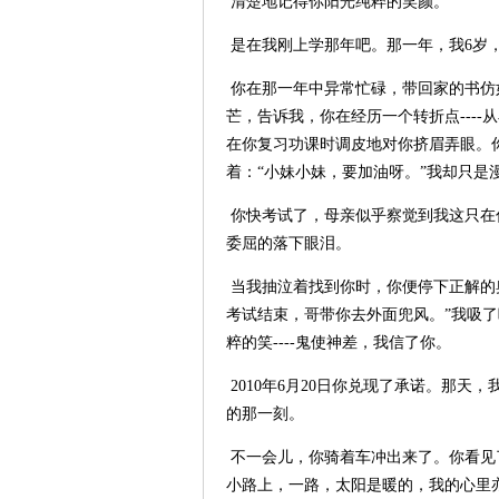
清楚地记得你阳光纯粹的笑颜。
是在我刚上学那年吧。那一年，我
6
岁
你在那一年中异常忙碌，带回家的书仿
芒，告诉我，你在经历一个转折点
----
从
在你复习功课时调皮地对你挤眉弄眼。
着：“小妹小妹，要加油呀。”我却只是
你快考试了，母亲似乎察觉到我这只在
委屈的落下眼泪。
当我抽泣着找到你时，你便停下正解的
考试结束，哥带你去外面兜风。”我吸了
粹的笑
----
鬼使神差，我信了你。
2010
年
6
月
20
日你兑现了承诺。那天，
的那一刻。
不一会儿，你骑着车冲出来了。你看见
小路上，一路，太阳是暖的，我的心里