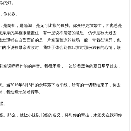
命的灯。
，你
18
岁。
，是阴郁，是隔阂，是无可比拟的孤独。你变得更加繁忙，面庞总是
被厚厚的黑框眼镜盖住，有一层说不清楚的意思，仿佛是秋天过去
然发现铺在自己面前的是一片空荡荒凉的牧场一般，带着些诧异，也
年的小说被母亲没收时，我终于体会到你
12
岁时那份独有的心情，烦
到空调呼呼作响的声音。我很矛盾，一边盼着黑色的夏日尽早过去，
来。当
2016
年
6
月
8
日的余晖落下地平线，所有的一切都结束了，你去
时，我灿烂地笑着挥手。
湿。
签。那么，就让小妹以书签的名义，将对你的牵挂，永远夹在我和你