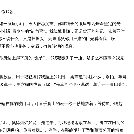
，你
12
岁。
如一座座小山，令人倍感沉重。你哪细长的眼里却闪烁着坚定的光
小孩到青少年的“街角弯”。我似懂非懂，正是贪玩的年纪，依然不时
你不说什么，只是摇摇头，无奈地笑你用严肃的目光看着我，唤
漫不经心地跑掉，身后，有你轻轻的叹息。
你身边上蹿下跳的“兔子”，将我狠狠训了一通。是多么不懂事？我竟
奥数题。用手轻轻擦掉我脸上的泪珠，柔声道“小妹小妹，别怕。等哥
吸鼻子，用含糊的声音问你：“是真的
?
”你不说话，却绽开一束阳光纯
我站在你的校门口，盯着手腕上的表一秒一秒地数着，等待铃声响起
了我，笑得灿烂如花，走过来，将我稳稳地放在车后。走在在田间的
亦是暖暖的。你带着我走走停停，在那静谧的丁香和蔷薇盛开的墙角