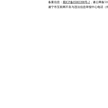
备案信息：
蜀ICP备05003398号-2
，遂公网备5109
遂宁市互联网不良与违法信息举报中心电话（传真）0825