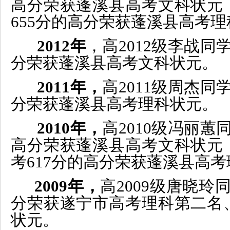
高
分
荣获蓬溪县高考
文科状元
6
55
分的
高
分
荣
获蓬溪县高考
理
2012年
，
高201
2
级李战同
分
荣
获
蓬溪
县
高考
文科状元。
2011年，
高
2011
级
周杰
同
分
荣获蓬溪
县
高考
理科状元
。
2010年，
高2010级
冯丽蕙
高分
荣获蓬溪
县
高考
文科状元
考
617分
的高分
荣获蓬溪
县
高考
2009年，
高2009级
唐晓玲
分荣获
遂宁
市高考理科第二名
状元。