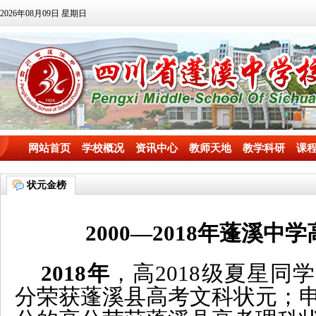
2026年08月09日 星期日
网站首页
学校概况
资讯中心
教师天地
教学科研
课
状元金榜
2000—2018年蓬溪中
2018年
，高2018级夏星
同学
分
荣获
蓬溪县高考文科状元
；