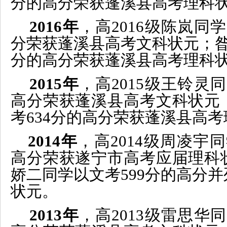
分的高分
荣获
蓬溪县
高考
理科
2016年
，高2016级陈岚
同学
分
荣获
蓬溪县高考文科状元
；
分的高分
荣获
蓬溪县
高考
理科
2015年
，高2015级王铃灵
同
高分
荣获
蓬溪县高考文科状元
考
634分的高分
荣获
蓬溪县
高考
2014年
，高2014级周凌宇
高
分
荣获遂
宁市
高考
应届理科
娇二同学
以
文考
599
分的
高
分
并
状元。
2013年
，高2013级
雷思华
同