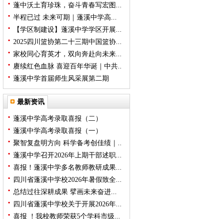
蓬中沃土育珍珠，奋斗青春写宏图...
半程已过 未来可期｜蓬溪中学高...
【学区制建设】蓬溪中学学区开展...
2025四川篮协第二十三期中国篮协...
家校同心育英才，双向奔赴向未来...
赓续红色血脉 喜迎百年华诞｜中共..
蓬溪中学首届师生风采展第二期
最新资讯
蓬溪中学高考录取喜报（二）
蓬溪中学高考录取喜报（一）
聚智复盘明方向 科学备考创佳绩｜..
蓬溪中学召开2026年上期干部述职...
喜报！蓬溪中学多名教师教研成果...
四川省蓬溪中学校2026年暑假致全...
总结过往深耕成果 擘画未来奋进...
四川省蓬溪中学校关于开展2026年...
喜报 ！我校教师荣获5个学科市级...